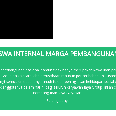
ISWA INTERNAL MARGA PEMBANGUNAN
pembangunan nasional namun tidak hanya merupakan kewajiban pemer
Group baik secara laba perusahaan maupun pertambahan unit usaha ya
gi semua unit usahanya untuk tujuan peningkatan kehidupan sosial
 anggotanya dalam hal ini bagi seluruh karyawan Jaya Group, inilah c
Pembangunan Jaya (Yayasan).
Selengkapnya